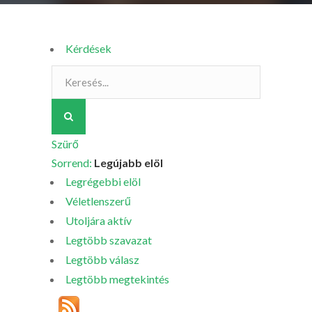
Kérdések
Szürő
Sorrend:
Legújabb elöl
Legrégebbi elöl
Véletlenszerű
Utoljára aktív
Legtöbb szavazat
Legtöbb válasz
Legtöbb megtekintés