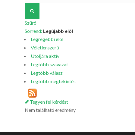
Szürő
Sorrend:
Legújabb elöl
Legrégebbi elöl
Véletlenszerű
Utoljára aktív
Legtöbb szavazat
Legtöbb válasz
Legtöbb megtekintés
Tegyen fel kérdést
Nem található eredmény