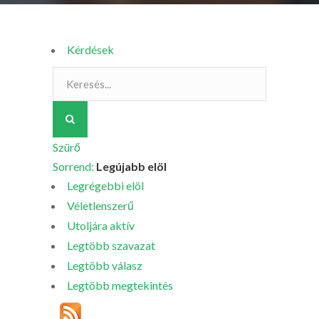
Kérdések
Szürő
Sorrend:
Legújabb elöl
Legrégebbi elöl
Véletlenszerű
Utoljára aktív
Legtöbb szavazat
Legtöbb válasz
Legtöbb megtekintés