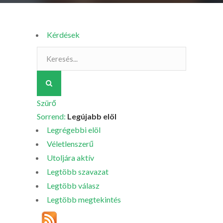
Kérdések
Szürő
Sorrend:
Legújabb elöl
Legrégebbi elöl
Véletlenszerű
Utoljára aktív
Legtöbb szavazat
Legtöbb válasz
Legtöbb megtekintés