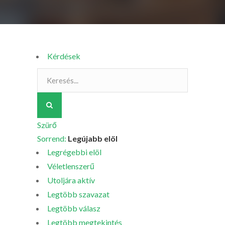
Kérdések
Szürő
Sorrend:
Legújabb elöl
Legrégebbi elöl
Véletlenszerű
Utoljára aktív
Legtöbb szavazat
Legtöbb válasz
Legtöbb megtekintés