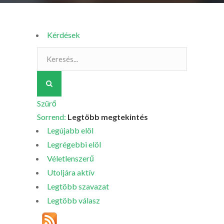
Kérdések
Szürő
Sorrend:
Legtöbb megtekintés
Legújabb elöl
Legrégebbi elöl
Véletlenszerű
Utoljára aktív
Legtöbb szavazat
Legtöbb válasz