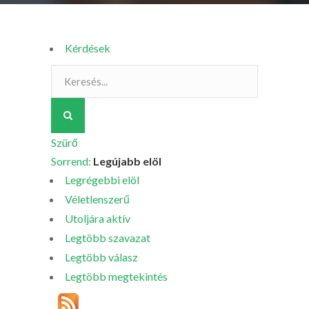
Kérdések
Szürő
Sorrend:
Legújabb elöl
Legrégebbi elöl
Véletlenszerű
Utoljára aktív
Legtöbb szavazat
Legtöbb válasz
Legtöbb megtekintés