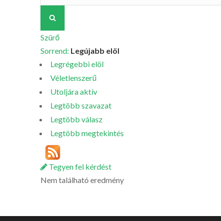
Szürő
Sorrend:
Legújabb elöl
Legrégebbi elöl
Véletlenszerű
Utoljára aktív
Legtöbb szavazat
Legtöbb válasz
Legtöbb megtekintés
Tegyen fel kérdést
Nem található eredmény