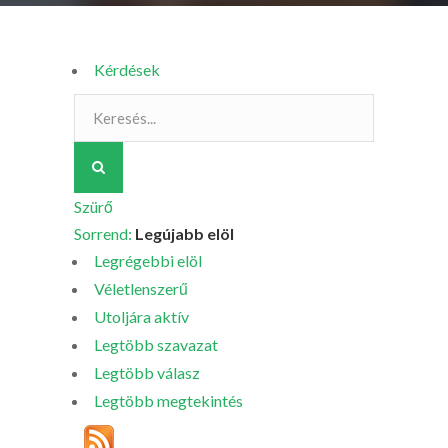
Kérdések
Szürő
Sorrend:
Legújabb elöl
Legrégebbi elöl
Véletlenszerű
Utoljára aktív
Legtöbb szavazat
Legtöbb válasz
Legtöbb megtekintés