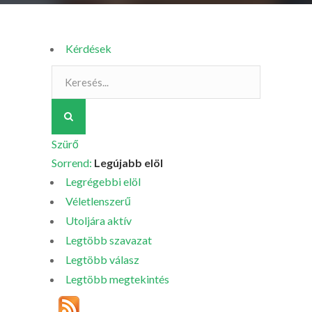
Kérdések
Szürő
Sorrend:
Legújabb elöl
Legrégebbi elöl
Véletlenszerű
Utoljára aktív
Legtöbb szavazat
Legtöbb válasz
Legtöbb megtekintés