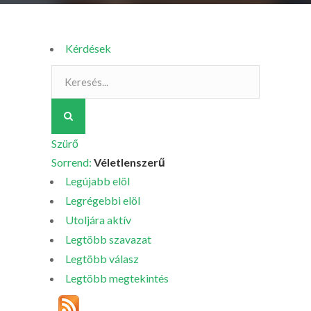
Kérdések
Szürő
Sorrend:
Véletlenszerű
Legújabb elöl
Legrégebbi elöl
Utoljára aktív
Legtöbb szavazat
Legtöbb válasz
Legtöbb megtekintés