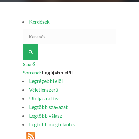
Kérdések
Szürő
Sorrend:
Legújabb elöl
Legrégebbi elöl
Véletlenszerű
Utoljára aktív
Legtöbb szavazat
Legtöbb válasz
Legtöbb megtekintés