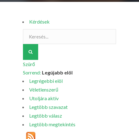
Kérdések
Szürő
Sorrend:
Legújabb elöl
Legrégebbi elöl
Véletlenszerű
Utoljára aktív
Legtöbb szavazat
Legtöbb válasz
Legtöbb megtekintés