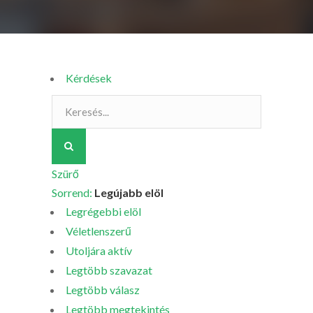
Kérdések
Szürő
Sorrend:
Legújabb elöl
Legrégebbi elöl
Véletlenszerű
Utoljára aktív
Legtöbb szavazat
Legtöbb válasz
Legtöbb megtekintés