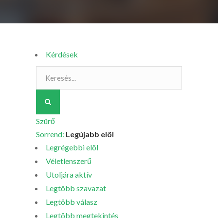
Kérdések
Szürő
Sorrend:
Legújabb elöl
Legrégebbi elöl
Véletlenszerű
Utoljára aktív
Legtöbb szavazat
Legtöbb válasz
Legtöbb megtekintés