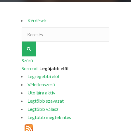
Kérdések
Szürő
Sorrend:
Legújabb elöl
Legrégebbi elöl
Véletlenszerű
Utoljára aktív
Legtöbb szavazat
Legtöbb válasz
Legtöbb megtekintés