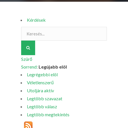
Kérdések
Szürő
Sorrend:
Legújabb elöl
Legrégebbi elöl
Véletlenszerű
Utoljára aktív
Legtöbb szavazat
Legtöbb válasz
Legtöbb megtekintés