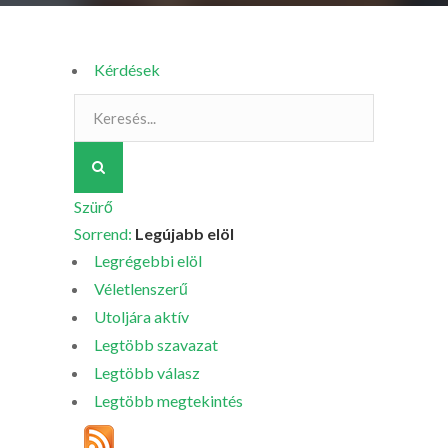
Kérdések
Szürő
Sorrend:
Legújabb elöl
Legrégebbi elöl
Véletlenszerű
Utoljára aktív
Legtöbb szavazat
Legtöbb válasz
Legtöbb megtekintés