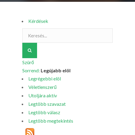
Kérdések
Szürő
Sorrend:
Legújabb elöl
Legrégebbi elöl
Véletlenszerű
Utoljára aktív
Legtöbb szavazat
Legtöbb válasz
Legtöbb megtekintés