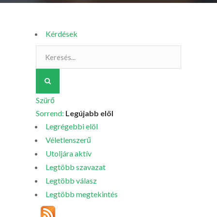
Kérdések
Szürő
Sorrend:
Legújabb elöl
Legrégebbi elöl
Véletlenszerű
Utoljára aktív
Legtöbb szavazat
Legtöbb válasz
Legtöbb megtekintés