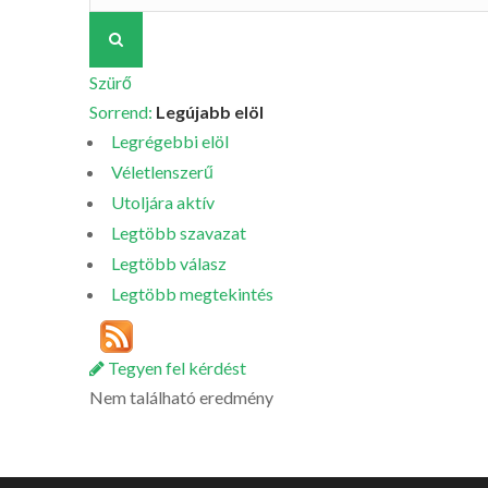
Szürő
Sorrend:
Legújabb elöl
Legrégebbi elöl
Véletlenszerű
Utoljára aktív
Legtöbb szavazat
Legtöbb válasz
Legtöbb megtekintés
Tegyen fel kérdést
Nem található eredmény