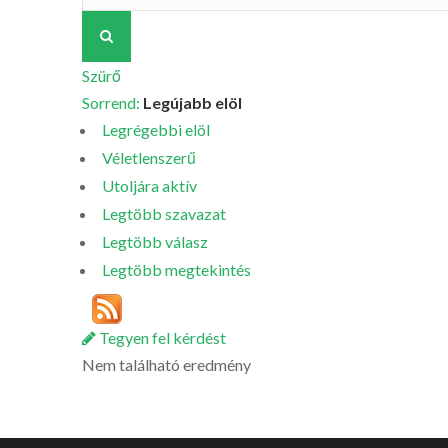
Szürő
Sorrend:
Legújabb elöl
Legrégebbi elöl
Véletlenszerű
Utoljára aktív
Legtöbb szavazat
Legtöbb válasz
Legtöbb megtekintés
Tegyen fel kérdést
Nem található eredmény