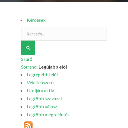
Kérdések
Szürő
Sorrend:
Legújabb elöl
Legrégebbi elöl
Véletlenszerű
Utoljára aktív
Legtöbb szavazat
Legtöbb válasz
Legtöbb megtekintés