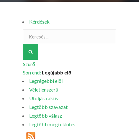
Kérdések
Szürő
Sorrend:
Legújabb elöl
Legrégebbi elöl
Véletlenszerű
Utoljára aktív
Legtöbb szavazat
Legtöbb válasz
Legtöbb megtekintés