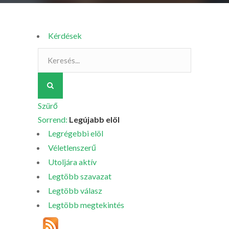
Kérdések
Szürő
Sorrend:
Legújabb elöl
Legrégebbi elöl
Véletlenszerű
Utoljára aktív
Legtöbb szavazat
Legtöbb válasz
Legtöbb megtekintés