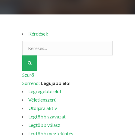
Kérdések
Szürő
Sorrend:
Legújabb elöl
Legrégebbi elöl
Véletlenszerű
Utoljára aktív
Legtöbb szavazat
Legtöbb válasz
Legtöbb megtekintés