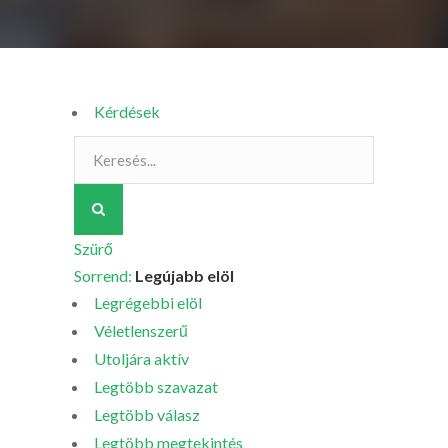
Kérdések
Szürő
Sorrend:
Legújabb elöl
Legrégebbi elöl
Véletlenszerű
Utoljára aktív
Legtöbb szavazat
Legtöbb válasz
Legtöbb megtekintés