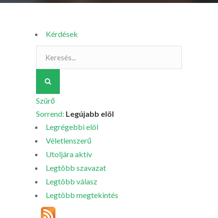
Kérdések
Szürő
Sorrend:
Legújabb elöl
Legrégebbi elöl
Véletlenszerű
Utoljára aktív
Legtöbb szavazat
Legtöbb válasz
Legtöbb megtekintés