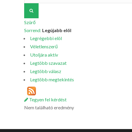
Szürő
Sorrend:
Legújabb elöl
Legrégebbi elöl
Véletlenszerű
Utoljára aktív
Legtöbb szavazat
Legtöbb válasz
Legtöbb megtekintés
Tegyen fel kérdést
Nem található eredmény