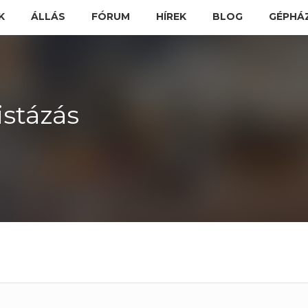
K
ÁLLÁS
FÓRUM
HÍREK
BLOG
GÉPHÁ
stázás