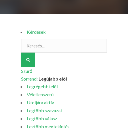
Kérdések
Szürő
Sorrend:
Legújabb elöl
Legrégebbi elöl
Véletlenszerű
Utoljára aktív
Legtöbb szavazat
Legtöbb válasz
Legtöbb megtekintés