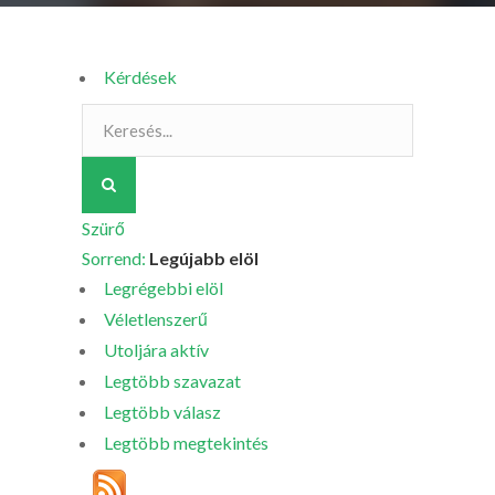
Kérdések
Szürő
Sorrend:
Legújabb elöl
Legrégebbi elöl
Véletlenszerű
Utoljára aktív
Legtöbb szavazat
Legtöbb válasz
Legtöbb megtekintés