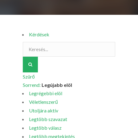
Kérdések
Szürő
Sorrend:
Legújabb elöl
Legrégebbi elöl
Véletlenszerű
Utoljára aktív
Legtöbb szavazat
Legtöbb válasz
Legtöbb megtekintés