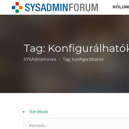
RÓLUN
Tag: Konfigurálható
SYSAdminforum
Tag: konfigurálhatók
Kérdések