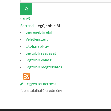
Szürő
Sorrend:
Legújabb elöl
Legrégebbi elöl
Véletlenszerű
Utoljára aktív
Legtöbb szavazat
Legtöbb válasz
Legtöbb megtekintés
Tegyen fel kérdést
Nem található eredmény