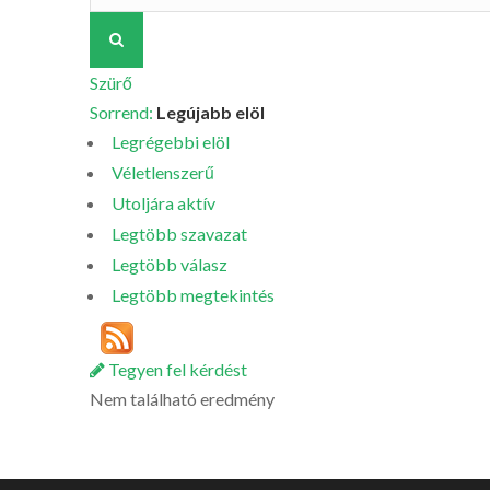
Szürő
Sorrend:
Legújabb elöl
Legrégebbi elöl
Véletlenszerű
Utoljára aktív
Legtöbb szavazat
Legtöbb válasz
Legtöbb megtekintés
Tegyen fel kérdést
Nem található eredmény