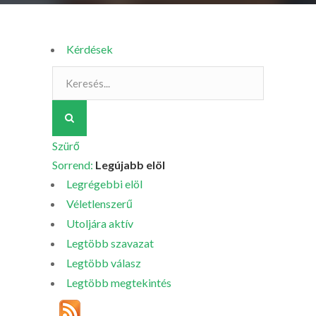
Kérdések
Szürő
Sorrend:
Legújabb elöl
Legrégebbi elöl
Véletlenszerű
Utoljára aktív
Legtöbb szavazat
Legtöbb válasz
Legtöbb megtekintés