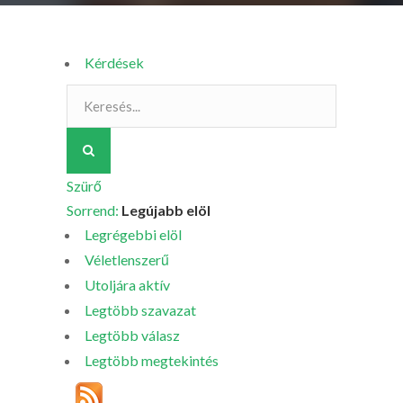
Kérdések
Szürő
Sorrend:
Legújabb elöl
Legrégebbi elöl
Véletlenszerű
Utoljára aktív
Legtöbb szavazat
Legtöbb válasz
Legtöbb megtekintés