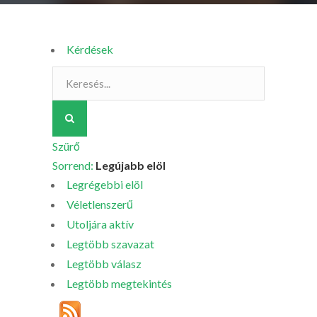
Kérdések
Szürő
Sorrend:
Legújabb elöl
Legrégebbi elöl
Véletlenszerű
Utoljára aktív
Legtöbb szavazat
Legtöbb válasz
Legtöbb megtekintés