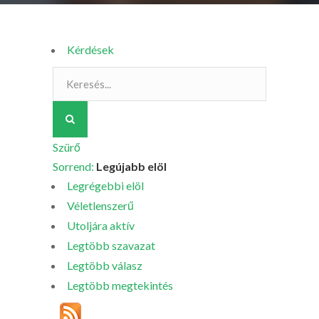
Kérdések
Szürő
Sorrend:
Legújabb elöl
Legrégebbi elöl
Véletlenszerű
Utoljára aktív
Legtöbb szavazat
Legtöbb válasz
Legtöbb megtekintés