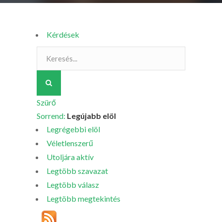
Kérdések
Szürő
Sorrend:
Legújabb elöl
Legrégebbi elöl
Véletlenszerű
Utoljára aktív
Legtöbb szavazat
Legtöbb válasz
Legtöbb megtekintés