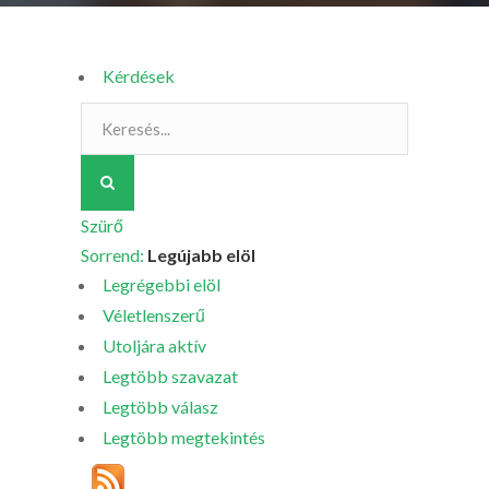
Kérdések
Szürő
Sorrend:
Legújabb elöl
Legrégebbi elöl
Véletlenszerű
Utoljára aktív
Legtöbb szavazat
Legtöbb válasz
Legtöbb megtekintés