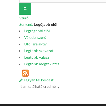
Szürő
Sorrend:
Legújabb elöl
Legrégebbi elöl
Véletlenszerű
Utoljára aktív
Legtöbb szavazat
Legtöbb válasz
Legtöbb megtekintés
Tegyen fel kérdést
Nem található eredmény