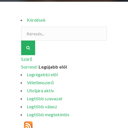
Kérdések
Szürő
Sorrend:
Legújabb elöl
Legrégebbi elöl
Véletlenszerű
Utoljára aktív
Legtöbb szavazat
Legtöbb válasz
Legtöbb megtekintés