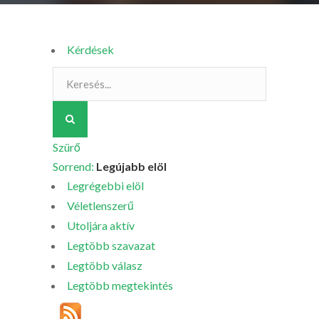
Kérdések
Szürő
Sorrend:
Legújabb elöl
Legrégebbi elöl
Véletlenszerű
Utoljára aktív
Legtöbb szavazat
Legtöbb válasz
Legtöbb megtekintés