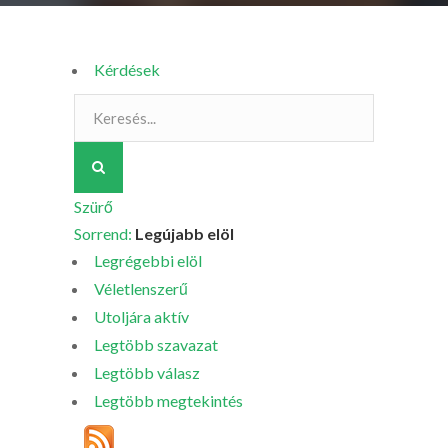
Kérdések
Szürő
Sorrend:
Legújabb elöl
Legrégebbi elöl
Véletlenszerű
Utoljára aktív
Legtöbb szavazat
Legtöbb válasz
Legtöbb megtekintés