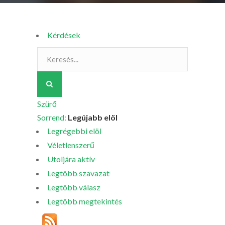
Kérdések
Szürő
Sorrend:
Legújabb elöl
Legrégebbi elöl
Véletlenszerű
Utoljára aktív
Legtöbb szavazat
Legtöbb válasz
Legtöbb megtekintés