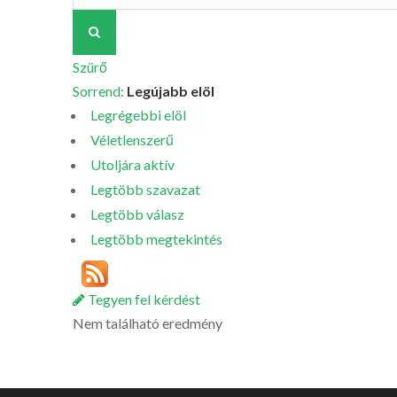
Szürő
Sorrend:
Legújabb elöl
Legrégebbi elöl
Véletlenszerű
Utoljára aktív
Legtöbb szavazat
Legtöbb válasz
Legtöbb megtekintés
Tegyen fel kérdést
Nem található eredmény