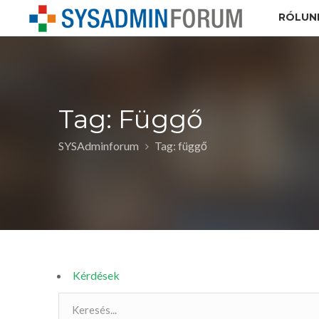
RÓLUN
Tag: Függő
SYSAdminforum
Tag: függő
Kérdések