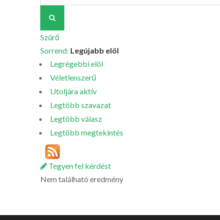
Szürő
Sorrend:
Legújabb elöl
Legrégebbi elöl
Véletlenszerű
Utoljára aktív
Legtöbb szavazat
Legtöbb válasz
Legtöbb megtekintés
Tegyen fel kérdést
Nem található eredmény