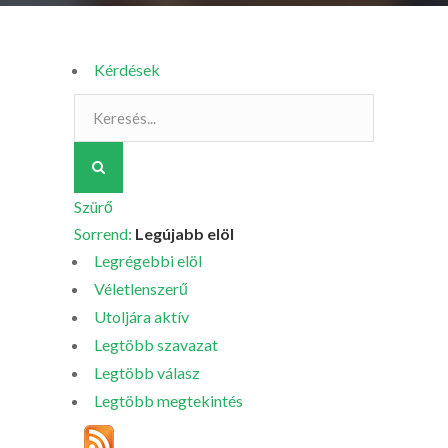
Kérdések
Szürő
Sorrend:
Legújabb elöl
Legrégebbi elöl
Véletlenszerű
Utoljára aktív
Legtöbb szavazat
Legtöbb válasz
Legtöbb megtekintés