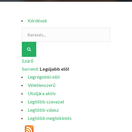
Kérdések
Szürő
Sorrend:
Legújabb elöl
Legrégebbi elöl
Véletlenszerű
Utoljára aktív
Legtöbb szavazat
Legtöbb válasz
Legtöbb megtekintés