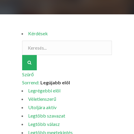
Kérdések
Szürő
Sorrend:
Legújabb elöl
Legrégebbi elöl
Véletlenszerű
Utoljára aktív
Legtöbb szavazat
Legtöbb válasz
Legtöbb megtekintés